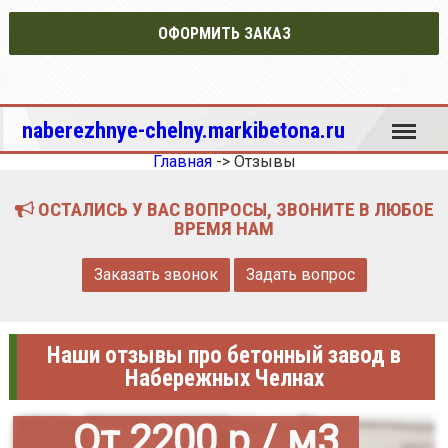
ОФОРМИТЬ ЗАКАЗ
Меню
naberezhnye-chelny.markibetona.ru
Главная
->
Отзывы
ОСТАЛИСЬ У ВАС ВОПРОСЫ, ЗВОНИТЕ В ЛЮБОЕ
ВРЕМЯ НАМ
Заказать звонок
Задать вопрос
Наши отзывы про бетонный завод в
Набережных Челнах
От 2200 р / м3