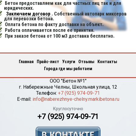
Бетон предоставляем как для частных лиц так и для
юридических.
Заключаем договор
. Собственный автопарк миксеров
для перевозки бетона.
Оплата бетона по факту доставки на объект.
Работа оплачивается после ее принятия.
При заказе бетона от 100 м3 доставка бесплатно.
Главная
Прайс-лист
Услуги
Отзывы
Контакты
Города где мы работаем
ООО "Бетон №1"
г.
Набережные Челны
,
Школьная улица, 12
Телефон:
+7 (925) 974-09-71
E-mail:
info@naberezhnye-chelny.markibetona.ru
Круглосуточно
+7 (925) 974-09-71