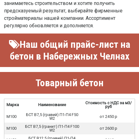
занимаетесь строительством и хотите получить
предсказуемый результат, выбирайте фирменные
стройматериалы нашей компании. Ассортимент
регулярно обновляется и дополняется.
Наш общий прайс-лист на
бетон в Набережных Челнах
Товарный бетон
Стоимость с НДС за м3/
Марка
Наименование
руб
БСТ В7,5 (гравий) П1-П4 F50
М100
от 2450 р
W2
БСТ В7,5 (гранит) П1-П4 F100
М100
от 2600 р
W2
БСТ В12,5 (гравий) П1-П4